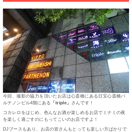
今回、撮影の協力を頂いたお店は心斎橋にある日宝心斎橋パ
ルテノンビル4階にある
「triple」
さんです！
コカレロをはじめ、色んなお酒が楽しめるお店でミナミの夜
を楽しく過ごすのにもってこいのお店ですよ！
DJブースもあり、お店の皆さんもとっても楽しい方ばかりで