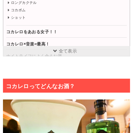
ロングカクテル
コカボム
ショット
コカレロをあおる女子！！
コカレロ×音楽=最高！
全て表示
ナイトライフによく合うお酒
取材協力を頂いたお店
まとめ
コカレロってどんなお酒？