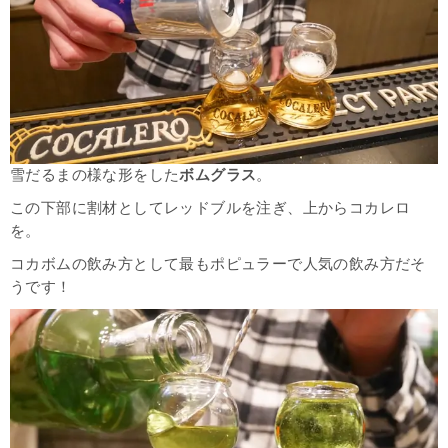
雪だるまの様な形をした
ボムグラス
。
この下部に割材としてレッドブルを注ぎ、上からコカレロ
を。
コカボムの飲み方として最もポピュラーで人気の飲み方だそ
うです！