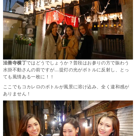
法善寺横丁
ではどうでしょうか？普段はお参りの方で賑わう
水掛不動さんの前ですが…提灯の光がボトルに反射し、とっ
ても風情ある一枚に！！
ここでもコカレロのボトルが風景に溶け込み、全く違和感が
ありません！