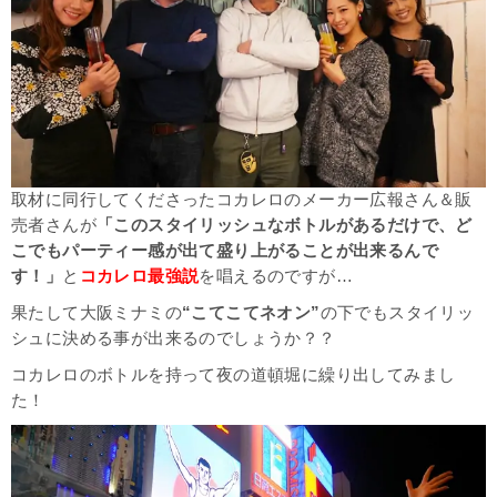
取材に同行してくださったコカレロの
メーカー広報さん
＆
販
売者さん
が
「このスタイリッシュなボトルがあるだけで、ど
こでもパーティー感が出て盛り上がることが出来るんで
す！」
と
コカレロ最強説
を唱えるのですが…
果たして大阪ミナミの
“こてこてネオン”
の下でもスタイリッ
シュに決める事が出来るのでしょうか？？
コカレロのボトルを持って夜の道頓堀に繰り出してみまし
た！