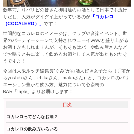
数年前よりパリピの皆さん御用達のお酒として日本でも流行
りだし、人気がグイグイ上がっているのが
「コカレロ
（COCALERO）」
です！
世間的なコカレロのイメージは、クラブや音楽イベント、世
界のパーティーシーンで支持されウェーイwwwと盛り上がる
お酒！かもしれませんが、そもそもはバーや飲み屋さんなど
でお喋りと共に楽しく飲めるお酒として人気が出たものだそ
うですよ！
今回は大阪ルッチ編集長”ぐみ”がお酒大好き女子たち（手前か
らyoshikoさん、chikaさん、makoさん）と、コカレロのバリ
エーション豊かな飲み方、魅力について心斎橋の
BAR「triple」よりお届けします！
目次
コカレロってどんなお酒？
コカレロの飲み方いろいろ