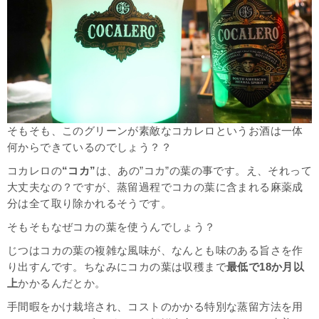
そもそも、このグリーンが素敵なコカレロというお酒は一体
何からできているのでしょう？？
コカレロの
“コカ”
は、あの”コカ”の葉の事です。え、それって
大丈夫なの？ですが、蒸留過程でコカの葉に含まれる麻薬成
分は全て取り除かれるそうです。
そもそもなぜコカの葉を使うんでしょう？
じつはコカの葉の複雑な風味が、なんとも味のある旨さを作
り出すんです。ちなみにコカの葉は収穫まで
最低で18か月以
上
かかるんだとか。
手間暇をかけ栽培され、コストのかかる特別な蒸留方法を用