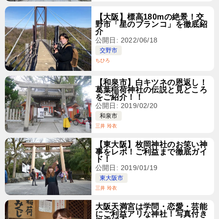
【大阪】標高180mの絶景！交
野市「星のブランコ」を徹底紹
介
公開日: 2022/06/18
交野市
ちひろ
【和泉市】白キツネの恩返し！
葛葉稲荷神社の伝説と見どころ
をご紹介！！
公開日: 2019/02/20
和泉市
三井 玲衣
【東大阪】枚岡神社のお笑い神
事をレポ！ご利益まで徹底ガイ
ド！
公開日: 2019/01/19
東大阪市
三井 玲衣
大阪天満宮は学問・恋愛・芸能
にご利益アリな神社！写真付き