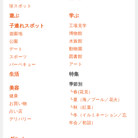
珍スポット
遊ぶ
学ぶ
子連れスポット
工場見学
博物館
遊園地
水族館
公園
動物園
デート
図書館
スポーツ
アート
バーベキュー
生活
特集
季節別
美容
┗春(花見）
健康
┗夏（海／プール／花火）
お買い物
┗秋（紅葉）
占い店
┗冬（イルミネーション／忘
デリバリー
年会／初詣）