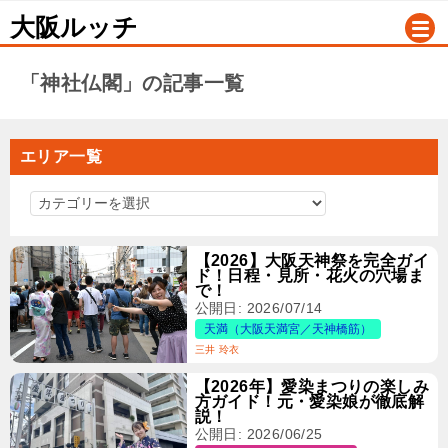
大阪ルッチ
「神社仏閣」の記事一覧
エリア一覧
エ
リ
ア
【2026】大阪天神祭を完全ガイ
ド！日程・見所・花火の穴場ま
一
で！
覧
公開日: 2026/07/14
天満（大阪天満宮／天神橋筋）
三井 玲衣
【2026年】愛染まつりの楽しみ
方ガイド！元・愛染娘が徹底解
説！
公開日: 2026/06/25