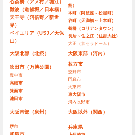
心斎橋（アメ村／堀江）
筋）
難波（道頓堀／日本橋）
本町（阿波座～松屋町）
天王寺（阿倍野／新世
谷町（天満橋～上本町）
界）
鶴橋（コリアンタウン）
ベイエリア（USJ／天保
長居～住之江（住吉大社）
山）
大正（京セラドーム）
大阪北部（北摂）
大阪東部（河内）
枚方市
吹田市（万博公園）
交野市
豊中市
門真市
高槻市
大東市
箕面市
東大阪市
池田市
河内長野市
大阪南部（泉州）
大阪以外（関西）
堺市
兵庫県
和泉市
┗尼崎市