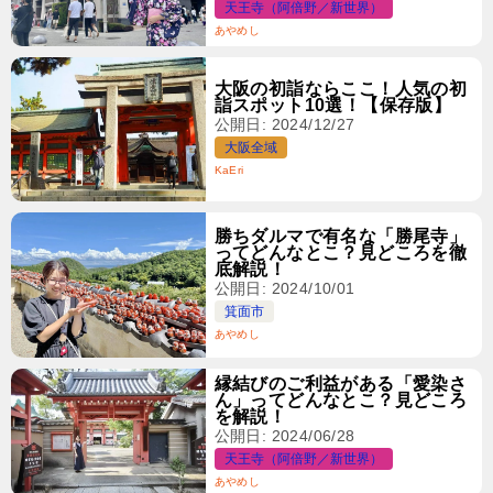
天王寺（阿倍野／新世界）
あやめし
大阪の初詣ならここ！人気の初
詣スポット10選！【保存版】
公開日: 2024/12/27
大阪全域
KaEri
勝ちダルマで有名な「勝尾寺」
ってどんなとこ？見どころを徹
底解説！
公開日: 2024/10/01
箕面市
あやめし
縁結びのご利益がある「愛染さ
ん」ってどんなとこ？見どころ
を解説！
公開日: 2024/06/28
天王寺（阿倍野／新世界）
あやめし