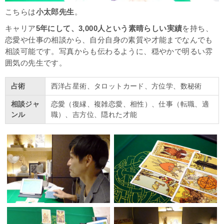
こちらは
小太郎先生
。
キャリア
5年にして、3,000人という素晴らしい実績
を持ち、
恋愛や仕事の相談から、自分自身の素質や才能までなんでも
相談可能です。写真からも伝わるように、穏やかで明るい雰
囲気の先生です。
占術
西洋占星術、タロットカード、方位学、数秘術
相談ジャ
恋愛（復縁、複雑恋愛、相性）、仕事（転職、適
ンル
職）、吉方位、隠れた才能