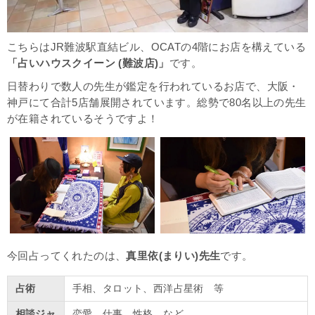
こちらはJR難波駅直結ビル、OCATの4階にお店を構えている
「占いハウスクイーン (難波店)」
です。
日替わりで数人の先生が鑑定を行われているお店で、大阪・
神戸にて合計5店舗展開されています。総勢で80名以上の先生
が在籍されているそうですよ！
今回占ってくれたのは、
真里依(まりい)先生
です。
占術
手相、タロット、西洋占星術 等
相談ジャ
恋愛、仕事、性格 など