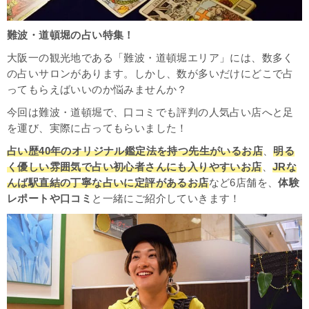
難波・道頓堀の占い特集！
大阪一の観光地である「難波・道頓堀エリア」には、数多く
の占いサロンがあります。しかし、数が多いだけにどこで占
ってもらえばいいのか悩みませんか？
今回は難波・道頓堀で、口コミでも評判の人気占い店へと足
を運び、実際に占ってもらいました！
占い歴40年のオリジナル鑑定法を持つ先生がいるお店
、
明る
く優しい雰囲気で占い初心者さんにも入りやすいお店
、
JRな
んば駅直結の丁寧な占いに定評があるお店
など6店舗を、
体験
レポートや口コミ
と一緒にご紹介していきます！