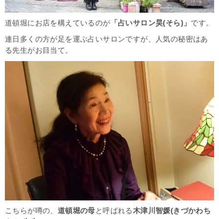
道頓堀にお店を構えているのが
「占いサロン昊(そら)
」
です。
連日多くの方が足を運ぶ占いサロンですが、人気の秘密はあ
る先生がお目当て。
こちらが噂の、
道頓堀の母
と呼ばれる
木津川智媛(きづかわち