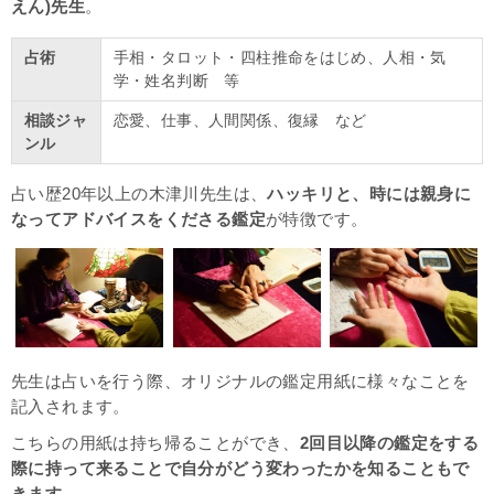
えん)先生
。
占術
手相・タロット・四柱推命をはじめ、人相・気
学・姓名判断 等
相談ジャ
恋愛、仕事、人間関係、復縁 など
ンル
占い歴20年以上の木津川先生は、
ハッキリと、時には親身に
なってアドバイスをくださる鑑定
が特徴です。
先生は占いを行う際、オリジナルの鑑定用紙に様々なことを
記入されます。
こちらの用紙は持ち帰ることができ、
2回目以降の鑑定をする
際に持って来ることで自分がどう変わったかを知ることもで
きます
。