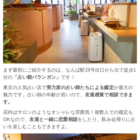
まず最初にご紹介するのは、なんば駅19号出口から出て徒歩1
分の
「占い館バランガン」
です！
東京の人気占い店で
実力派の占い師たちによる鑑定
が最大の
魅力です。占い師の年齢が若いので、
友達感覚で相談できま
す。
店内はサロンのようなオシャレな雰囲気！複数人での鑑定も
OKなので、
友達と一緒に恋愛相談
をしたり、飲み会帰りに占
いを楽しむこともできますよ。