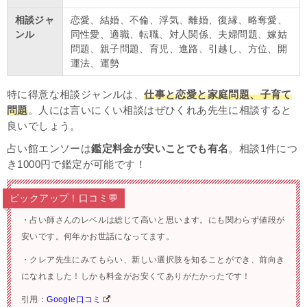
相談ジャ
恋愛、結婚、不倫、浮気、離婚、復縁、略奪愛、
ンル
同性愛、適職、転職、対人関係、夫婦問題、嫁姑
問題、親子問題、育児、進路、引越し、方位、開
運法、運勢
特に得意な相談ジャンルは、
仕事と恋愛と家庭問題、子育て
問題
。人には言いにくい相談はぜひくれあ先生に相談すると
良いでしょう。
占い館エンソーは
鑑定料金が安いことでも有名
。相談1件につ
き1000円で鑑定が可能です！
ピックアップ！口コミ💬
・占い師さんのレベルは総じて高いと思います。にも関わらず値段が
安いです。何年かお世話になってます。
・クレア先生にみてもらい、新しい選択肢を知ることができ、前向き
になれました！しかも料金がお安くてありがたかったです！
引用：
Google口コミ