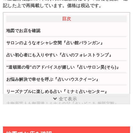
記した上で再掲載しています。価格は税込です。
目次
地図でお店を確認
サロンのようなオシャレ空間『占い館バランガン』
占い初心者にも入りやすい『占いのフォレストランプ』
“道頓堀の母”のアドバイスが嬉しい『占いサロン昊(そら)』
お悩み解決で幸せを呼ぶ『占いハウスクイーン』
リーズナブルに楽しめる占い『ミナミ占いセンター』
全て表示
大御所芸人も御用達！ミナミの父『占いどころ 服部宝観』
難波・道頓堀の占い店全店舗を一覧でチェック！
まとめ