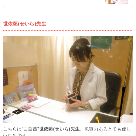
世依藍(せいら)先生
こちらは”白薔薇”
世依藍(せいら)先生
。
包容力あるとても優し
い先生です。