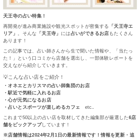
天王寺の占い特集！
再開発が進み商業施設や観光スポットが密集する
「天王寺エ
リア」
。そんな
「天王寺」
には
占いができるお店
もたくさん
あります！
この記事では、占い師さんから生で聞いた情報や、「当たっ
た！」という口コミから店舗を選出し、一部体験レポートを
交えながら紹介していきます。
💡こんな占い店をご紹介！
・オネエとカリスマの占い師集団のお店
・駅近で気軽に入れるお店
・心が元気になるお店
・占いとスポーツが楽しめるカフェ
etc..
これまで50以上の占い店を取材してきた編集部が厳選した
6店
舗をピックアップ
しています！
※店舗情報は2024年2月1日の最新情報です！情報を更新・追