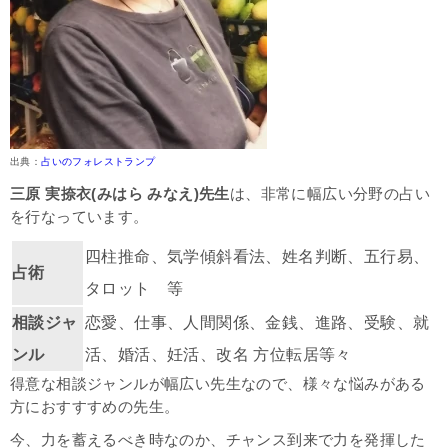
出典：
占いのフォレストランプ
三原 実捺衣(みはら みなえ)先生
は、非常に幅広い分野の占い
を行なっています。
四柱推命、気学傾斜看法、姓名判断、五行易、
占術
タロット 等
相談ジャ
恋愛、仕事、人間関係、金銭、進路、受験、就
ンル
活、婚活、妊活、改名 方位転居等々
得意な相談ジャンルが幅広い先生なので、様々な悩みがある
方におすすすめの先生。
今、力を蓄えるべき時なのか、チャンス到来で力を発揮した