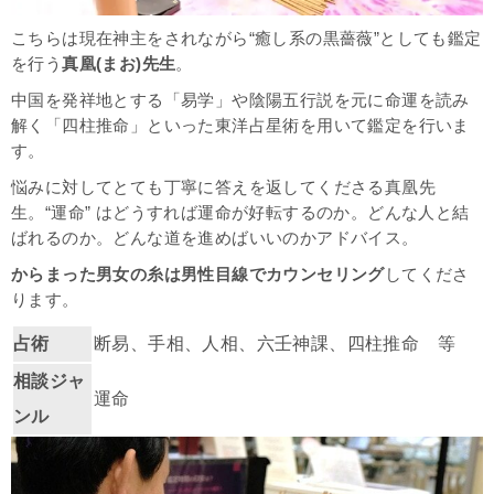
こちらは現在神主をされながら“癒し系の黒薔薇”としても鑑定
を行う
真凰(まお)先生
。
中国を発祥地とする「易学」や陰陽五行説を元に命運を読み
解く「四柱推命」といった東洋占星術を用いて鑑定を行いま
す。
悩みに対してとても丁寧に答えを返してくださる真凰先
生。
“運命” はどうすれば運命が好転するのか。どんな人と結
ばれるのか。どんな道を進めばいいのかアドバイス。
からまった男女の糸は男性目線でカウンセリング
してくださ
ります。
占術
断易、手相、人相、六壬神課、四柱推命 等
相談ジャ
運命
ンル