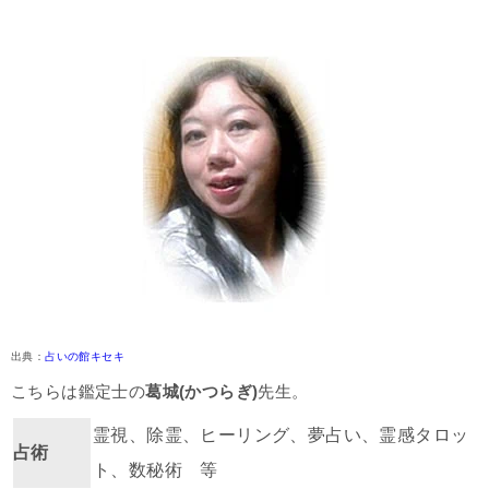
出典：
占いの館キセキ
こちらは鑑定士の
葛城(かつらぎ)
先生。
霊視、除霊、ヒーリング、夢占い、霊感タロッ
占術
ト、数秘術 等