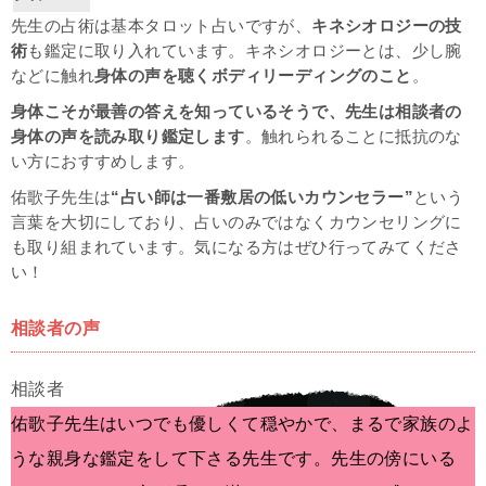
先生の占術は基本タロット占いですが、
キネシオロジーの技
術
も鑑定に取り入れています。キネシオロジーとは、少し腕
などに触れ
身体の声を聴く
ボディリーディングのこと
。
身体こそが最善の答えを知っている
そうで、先生は相談者の
身体の声を読み取り鑑定します
。
触れられることに
抵抗のな
い方におすすめします。
佑歌子先生は
“占い師は一番敷居の低いカウンセラー”
という
言葉を大切にしており、占いのみではなくカウンセリングに
も取り組まれています。気になる方はぜひ行ってみてくださ
い！
相談者の声
佑歌子先生はいつでも優しくて穏やかで、まるで家族のよ
うな親身な鑑定をして下さる先生です。先生の傍にいる