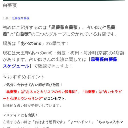
白薔薇
出典：
黒薔薇白薔薇
初めにご紹介するのは
「黒薔薇白薔薇」
。占い師が
“黒薔
薇”
と“
白薔薇”
の二つのグループに分かれているお店です。
場所は
「あべのand」
の3階です！
現在は天王寺(あべのand)・難波・梅田・河原町(京都)の4店舗
があります。
占い師さんの出演に関しては【
黒薔薇白薔薇
スケジュール
】で確認できますよ！
💡おすすめポイント
✓気分に合わせて占い師が選び放題！
「黒薔薇」は“おネェとカリスマの占い師集団”
、
「白薔薇」は“占いセラピ
ーと心理カウンセリング”
がコンセプト
。
個性的な占い師が勢揃いしています。
✓メディアにも出演！
在籍する占い師は
「おはよう朝日です」「よ〜いドン！」「ちゃちゃ入れマ