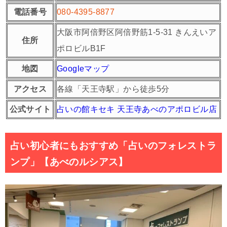
電話番号
080-4395-8877
大阪市阿倍野区阿倍野筋1-5-31 きんえいア
住所
ポロビルB1F
地図
Googleマップ
アクセス
各線「天王寺駅」から徒歩5分
公式サイト
占いの館キセキ 天王寺あべのアポロビル店
占い初心者にもおすすめ「占いのフォレストラ
ンプ」【あべのルシアス】