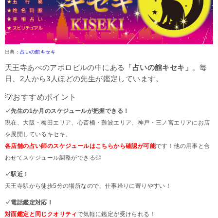
出典：
占いの館キセキ
天王寺あべのアポロビルの中にある
「占いの館キセキ」
。毎
日、2人から3人ほどの先生が鑑定しています。
💡おすすめポイント
✓先生の1か月のスケジュールが把握できる！
現在、大阪・梅田エリア、心斎橋・難波エリア、神戸・三ノ宮エリアにお店
を展開しているキセキ。
各店舗の占い師のスケジュールは
こちら
から確認が可能
です！他の用事と合
わせてスケジュール調整ができる◎
✓駅近！
天王寺駅から徒歩5分の場所なので、仕事帰りに寄りやすい！
✓電話鑑定対応！
対面鑑定と同じクオリティ
で気軽に鑑定が受けられる！