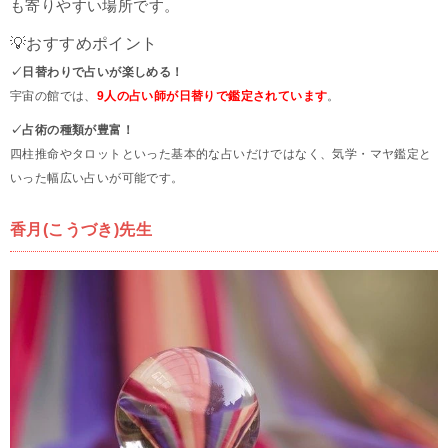
も寄りやすい場所です。
💡おすすめポイント
✓日替わりで占いが楽しめる！
宇宙の館では、
9人の占い師が日替りで鑑定されています
。
✓占術の種類が豊富！
四柱推命やタロットといった基本的な占いだけではなく、気学・マヤ鑑定と
いった幅広い占いが可能です。
香月(こうづき)先生