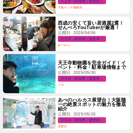
天王寺（阿倍野／新世界）
大阪ルッチ編集部
西成の安くて旨い居酒屋2選！
せんべろYouTuberが厳選！
公開日: 2026/04/06
天王寺（阿倍野／新世界）
めーみん
天王寺動物園を完全ガイド！イ
ベント・料金・駐車場情報まで
公開日: 2025/05/30
天王寺（阿倍野／新世界）
ぐみ
あべのハルカス展望台｜大阪随
一の絶景スポットの魅力を徹底
紹介
公開日: 2025/05/26
天王寺（阿倍野／新世界）
亜梨沙