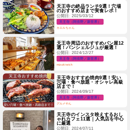
天王寺の絶品ランチ9選！穴場
のおすすめ店まで実食レポ！
公開日: 2025/03/12
天王寺（阿倍野／新世界）
カエルちゃん
天王寺周辺のおすすめパン屋12
選！パンシェルジュが厳選！
公開日: 2024/12/27
天王寺（阿倍野／新世界）
mizuki-wich
天王寺おすすめ焼肉9選！安い
穴場・食べ放題・オシャレ高級
店まで！
公開日: 2024/09/17
天王寺（阿倍野／新世界）
グルメやん
天王寺のインスタ映えするおし
ゃれカフェ11選｜人気店を中心
に厳選
公開日: 2024/07/11