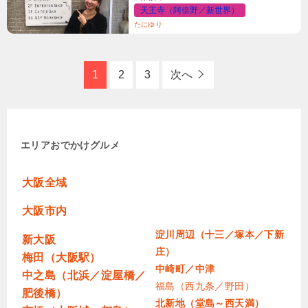
天王寺（阿倍野／新世界）
たにゆり
1
2
3
次へ
エリア
おでかけ
グルメ
大阪全域
大阪市内
淀川周辺（十三／塚本／下新
新大阪
庄）
梅田（大阪駅）
中崎町／中津
中之島（北浜／淀屋橋／
福島（西九条／野田）
肥後橋）
北新地（堂島～西天満）