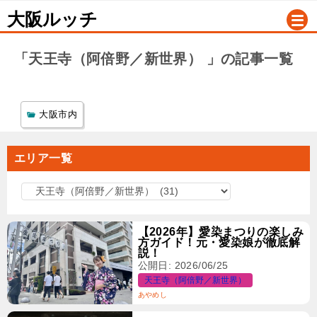
大阪ルッチ
「天王寺（阿倍野／新世界） 」の記事一覧
大阪市内
エリア一覧
エ
リ
ア
【2026年】愛染まつりの楽しみ
方ガイド！元・愛染娘が徹底解
一
説！
覧
公開日: 2026/06/25
天王寺（阿倍野／新世界）
あやめし