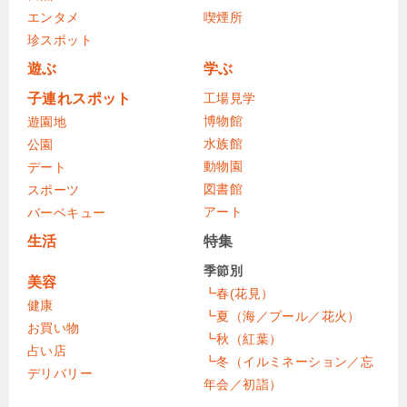
エンタメ
喫煙所
珍スポット
遊ぶ
学ぶ
子連れスポット
工場見学
博物館
遊園地
水族館
公園
動物園
デート
図書館
スポーツ
アート
バーベキュー
生活
特集
季節別
美容
┗春(花見）
健康
┗夏（海／プール／花火）
お買い物
┗秋（紅葉）
占い店
┗冬（イルミネーション／忘
デリバリー
年会／初詣）