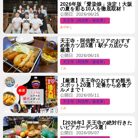
2026年版「愛染娘」決定！大阪
の夏を彩る10人を徹底取材！
公開日: 2026/06/25
天王寺（阿倍野／新世界）
あやめし
天王寺・阿倍野エリアのおすす
め串カツ店5選！駅チカ店から
厳選！
公開日: 2026/06/15
天王寺（阿倍野／新世界）
ぐみ
【厳選】天王寺のおすすめ観光
スポット20選！定番から必食グ
ルメまで！
公開日: 2026/05/11
天王寺（阿倍野／新世界）
ぐみ
【2026年】天王寺の絶対行きた
いビアガーデン5選！
公開日: 2026/05/07