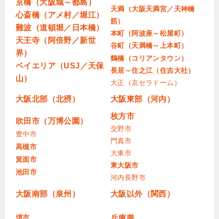
京橋（大阪城～都島）
天満（大阪天満宮／天神橋
心斎橋（アメ村／堀江）
筋）
難波（道頓堀／日本橋）
本町（阿波座～松屋町）
天王寺（阿倍野／新世
谷町（天満橋～上本町）
界）
鶴橋（コリアンタウン）
ベイエリア（USJ／天保
長居～住之江（住吉大社）
山）
大正（京セラドーム）
大阪北部（北摂）
大阪東部（河内）
枚方市
吹田市（万博公園）
交野市
豊中市
門真市
高槻市
大東市
箕面市
東大阪市
池田市
河内長野市
大阪南部（泉州）
大阪以外（関西）
堺市
兵庫県