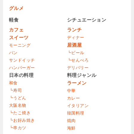
グルメ
軽食
シチュエーション
カフェ
ランチ
スイーツ
ディナー
居酒屋
モーニング
パン
┗ビール
サンドイッチ
┗せんべろ
ハンバーガー
デリバリー
日本の料理
料理ジャンル
和食
ラーメン
┗寿司
中華
┗うどん
カレー
大阪名物
イタリアン
┗たこ焼き
韓国料理
┗お好み焼き
焼肉
┗串カツ
海鮮