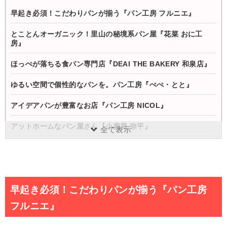
早起き必須！こだわりパンが揃う『パン工房 フルニエ』
とことんオーガニック！里山の秘境系パン屋『花菜 おに工
房』
ほっぺが落ちる食パン専門店『DEAI THE BAKERY 和泉店』
ゆるい空間で個性的なパンを。パン工房『ぺぺ・とと』
アイデアパンが豊富なお店『パン工房 NICOL』
アットホームなパン屋さん『小麦屋 弥平』
全て表示
小さな可愛いパン屋さん『Boulangerie Seize』
いつでも美味しい！ 焼きたてパンの店『ROGU』
早起き必須！こだわりパンが揃う『パン工房
まとめ
フルニエ』