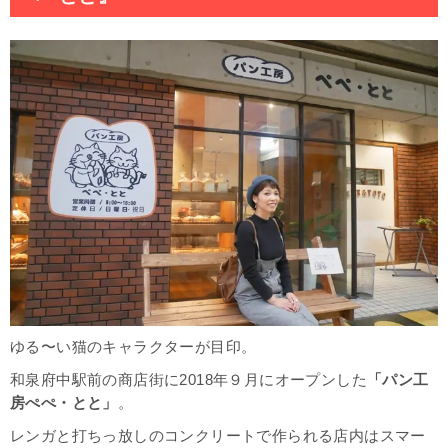
ゆる〜い猫のキャラクターが目印。
和泉府中駅前の商店街に2018年９月にオープンした
「パン工
房ぺぺ・とと」
。
レンガと打ちっ放しのコンクリートで作られる店内はスマー