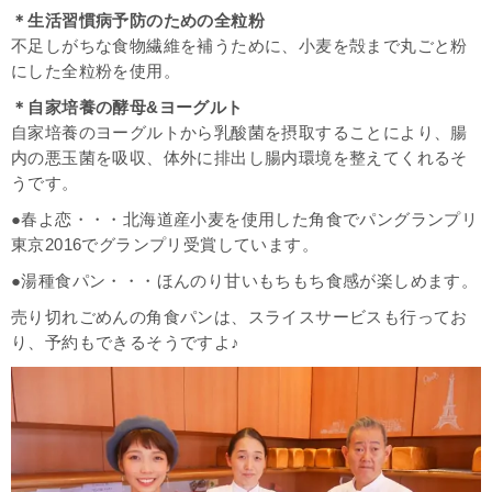
＊生活習慣病予防のための全粒粉
不足しがちな食物繊維を補うために、小麦を殻まで丸ごと粉
にした全粒粉を使用。
＊自家培養の酵母&ヨーグルト
自家培養のヨーグルトから乳酸菌を摂取することにより、腸
内の悪玉菌を吸収、体外に排出し腸内環境を整えてくれるそ
うです。
●春よ恋・・・北海道産小麦を使用した角食でパングランプリ
東京2016でグランプリ受賞しています。
●湯種食パン・・・ほんのり甘いもちもち食感が楽しめます。
売り切れごめんの角食パンは、スライスサービスも行ってお
り、予約もできるそうですよ♪