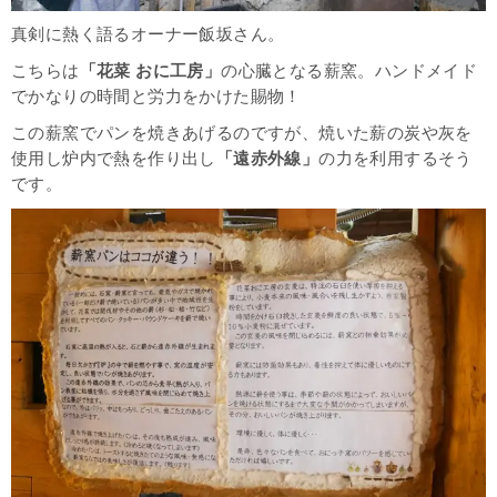
真剣に熱く語るオーナー飯坂さん。
こちらは
「花菜 おに工房」
の心臓となる薪窯。ハンドメイド
でかなりの時間と労力をかけた賜物！
この薪窯でパンを焼きあげるのですが、焼いた薪の炭や灰を
使用し炉内で熱を作り出し
「遠赤外線」
の力を利用するそう
です。