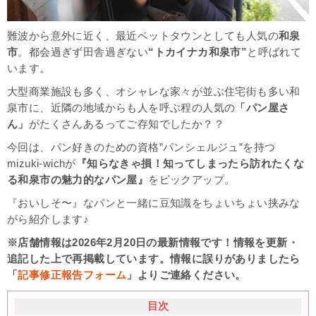
難波から意外に近く、最近ベットタウンとしても人気の
和泉
市
。都会過ぎず田舎過ぎない
“トカイナカ和泉市”
と呼ばれて
います。
大型商業施設も多く、オシャレな家々が並ぶ住宅街も多い和
泉市に、近隣の地域からも人を呼ぶ程の人気の
「パン屋さ
ん」
がたくさんあるってご存知でしたか？？
今回は、パン好きのための資格”パンシェルジュ”を持つ
mizuki-wichが
『知らなきゃ損！知ってしまったら訪れたくな
る和泉市の魅力的なパン屋』
をピックアップ。
『おいしそ〜』なパンと一緒に豆知識をちょいちょい挟みな
がら紹介します♪
※店舗情報は2026年2月20日の最新情報です！情報を更新・
追記した上で再掲載しています。情報に誤りがありましたら
「
記事修正報告フォーム
」よりご連絡ください。
目次