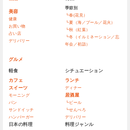
季節別
美容
┗春(花見）
健康
┗夏（海／プール／花火）
お買い物
┗秋（紅葉）
占い店
┗冬（イルミネーション／忘
デリバリー
年会／初詣）
グルメ
軽食
シチュエーション
カフェ
ランチ
スイーツ
ディナー
居酒屋
モーニング
パン
┗ビール
サンドイッチ
┗せんべろ
ハンバーガー
デリバリー
日本の料理
料理ジャンル