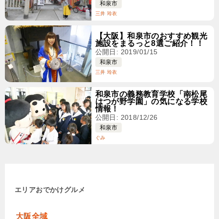
和泉市
三井 玲衣
【大阪】和泉市のおすすめ観光
施設をまるっと8選ご紹介！！
公開日: 2019/01/15
和泉市
三井 玲衣
和泉市の義務教育学校「南松尾
はつが野学園」の気になる学校
情報！
公開日: 2018/12/26
和泉市
ぐみ
エリア
おでかけ
グルメ
大阪全域