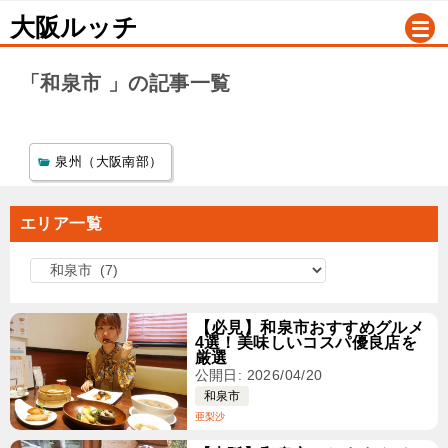
大阪ルッチ
「和泉市 」の記事一覧
泉州（大阪南部）
エリア一覧
エ
リ
ア
【必見】和泉市おすすめグルメ
4選！美味しいコスパ優良店を
一
厳選
覧
公開日: 2026/04/20
和泉市
亜梨沙