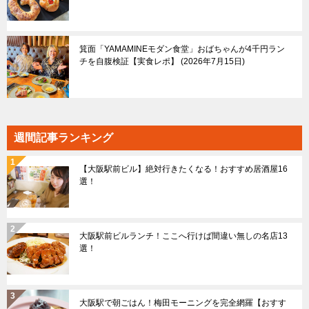
箕面「YAMAMINEモダン食堂」おばちゃんが4千円ラン
チを自腹検証【実食レポ】
2026年7月15日
週間記事ランキング
【大阪駅前ビル】絶対行きたくなる！おすすめ居酒屋16
選！
大阪駅前ビルランチ！ここへ行けば間違い無しの名店13
選！
大阪駅で朝ごはん！梅田モーニングを完全網羅【おすす