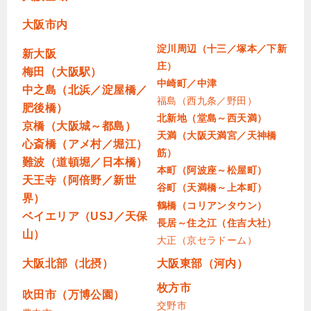
大阪市内
淀川周辺（十三／塚本／下新
新大阪
庄）
梅田（大阪駅）
中崎町／中津
中之島（北浜／淀屋橋／
福島（西九条／野田）
肥後橋）
北新地（堂島～西天満）
京橋（大阪城～都島）
天満（大阪天満宮／天神橋
心斎橋（アメ村／堀江）
筋）
難波（道頓堀／日本橋）
本町（阿波座～松屋町）
天王寺（阿倍野／新世
谷町（天満橋～上本町）
界）
鶴橋（コリアンタウン）
ベイエリア（USJ／天保
長居～住之江（住吉大社）
山）
大正（京セラドーム）
大阪北部（北摂）
大阪東部（河内）
枚方市
吹田市（万博公園）
交野市