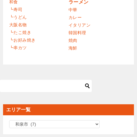
和食
ラーメン
┗寿司
中華
┗うどん
カレー
大阪名物
イタリアン
┗たこ焼き
韓国料理
┗お好み焼き
焼肉
┗串カツ
海鮮
エリア一覧
エ
リ