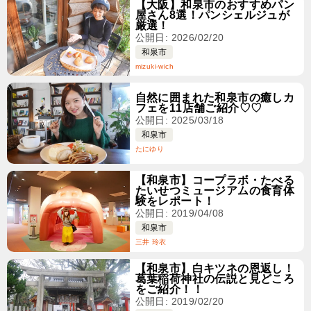
【大阪】和泉市のおすすめパン
屋さん8選！パンシェルジュが
厳選！
公開日: 2026/02/20
和泉市
mizuki-wich
自然に囲まれた和泉市の癒しカ
フェを11店舗ご紹介♡♡
公開日: 2025/03/18
和泉市
たにゆり
【和泉市】コープラボ・たべる
たいせつミュージアムの食育体
験をレポート！
公開日: 2019/04/08
和泉市
三井 玲衣
【和泉市】白キツネの恩返し！
葛葉稲荷神社の伝説と見どころ
をご紹介！！
公開日: 2019/02/20