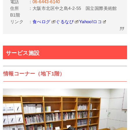
電話 ：
06-6443-6140
住所 ：
大阪市北区中之島4-2-55 国立国際美術館
B1階
リンク ：
食べログ
/
ぐるなび
/
Yahoo!ロコ
サービス施設
情報コーナー（地下1階）