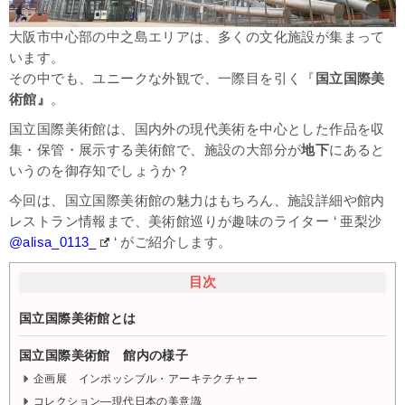
大阪市中心部の中之島エリアは、多くの文化施設が集まって
います。
その中でも、ユニークな外観で、一際目を引く『
国立国際美
術館』
。
国立国際美術館は、
国内外の現代美術を中心とした作品を収
集・保管・展示する美術館で、施設の大部分が
地下
にあると
いうのを御存知でしょうか？
今回は、国立国際美術館の魅力はもちろん、施設詳細や館内
レストラン情報まで、
美術館巡りが趣味のライター ‘ 亜梨沙
@alisa_0113_
‘ がご紹介します。
目次
国立国際美術館とは
国立国際美術館 館内の様子
企画展 インポッシブル・アーキテクチャー
コレクション―現代日本の美意識