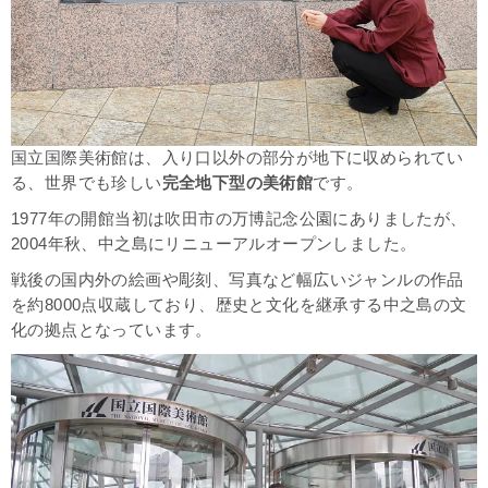
国立国際美術館は、入り口以外の部分が
地下に収められてい
る、世界でも珍しい
完全地下型の美術館
です。
1977年の開館当初は
吹田市
の
万博記念公園
にありましたが、
2
004年秋、中之島にリニューアルオープンしました。
戦後の国内外の絵画や彫刻、写真など幅広いジャンルの作品
を約8000点収蔵しており、歴史と文化を継承する中之島の文
化の拠点となっています。