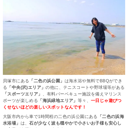
貝塚市にある
「二色の浜公園」
は海水浴や無料でBBQができ
る
「中央(沢)エリア」
の他に、テニスコートや野球場等がある
「スポーツエリア」
、有料バーベキュー施設を備えマリンス
ポーツが楽しめる
「海浜緑地エリア」
等々、
一日じゃ遊びつ
くせないほどの楽しいスポットなんです！
大阪市内から車で1時間程の二色の浜公園にある
「二色の浜海
水浴場」
は、
石が少なく波も穏やかで小さいお子様も安心し