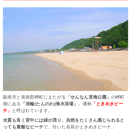
チ」(阪南市）
まとめ
関連記事
阪南市と泉南郡岬町にまたがる
「せんなん里海公園」
の岬町
側にある
「淡輪(たんのわ)海水浴場」
。通称
「ときめきビー
チ」
と呼ばれています。
水質も良く背中には緑が茂り、自然をたくさん感じられると
っても素敵なビーチ
で、付いた名前がときめきビーチ。