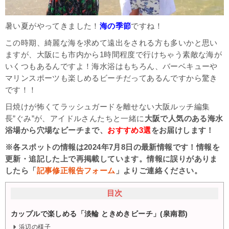
暑い夏がやってきました！
海の季節
ですね！
この時期、綺麗な海を求めて遠出をされる方も多いかと思い
ますが、大阪にも市内から1時間程度で行けちゃう素敵な海が
いくつもあるんですよ！海水浴はもちろん、バーベキューや
マリンスポーツも楽しめるビーチだってあるんですから驚き
です！！
日焼けが怖くてラッシュガードを離せない大阪ルッチ編集
長”ぐみ”が、アイドルさんたちと一緒に
大阪で人気のある海水
浴場から穴場なビーチまで、
おすすめ3選
をお届けします！
※各スポットの情報は2024年7月8日の最新情報です！情報を
更新・追記した上で再掲載しています。情報に誤りがありま
したら「
記事修正報告フォーム
」よりご連絡ください。
目次
カップルで楽しめる「淡輪 ときめきビーチ」(泉南郡)
浜辺の様子