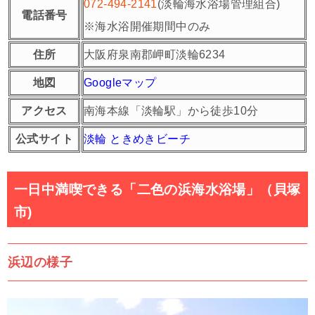
072-494-2141
(淡輪海水浴場管理組合)
電話番号
※海水浴開催期間中のみ
住所
大阪府泉南郡岬町淡輪6234
地図
Googleマップ
アクセス
南海本線「淡輪駅」から徒歩10分
公式サイト
淡輪 ときめきビーチ
一日中満喫できる「二色の浜海水浴場」（貝塚
市)
浜辺の様子