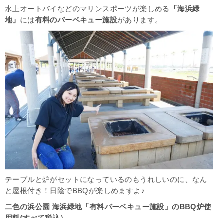
水上オートバイなどのマリンスポーツが楽しめる
「海浜緑
地」
には
有料のバーベキュー施設
があります。
テーブルと炉がセットになっているのもうれしいのに、なん
と屋根付き！日陰でBBQが楽しめますよ♪
二色の浜公園 海浜緑地「有料バーベキュー施設」のBBQ炉使