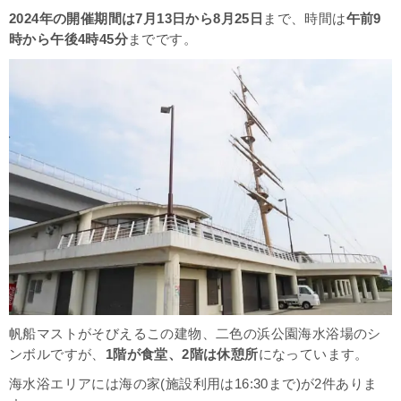
2024年の開催期間は7月13日から8月25日
まで、時間は
午前9
時から午後4時45分
までです。
帆船マストがそびえるこの建物、二色の浜公園海水浴場のシ
ンボルですが、
1階が食堂、2階は休憩所
になっています。
海水浴エリアには海の家(施設利用は16:30まで)が2件ありま