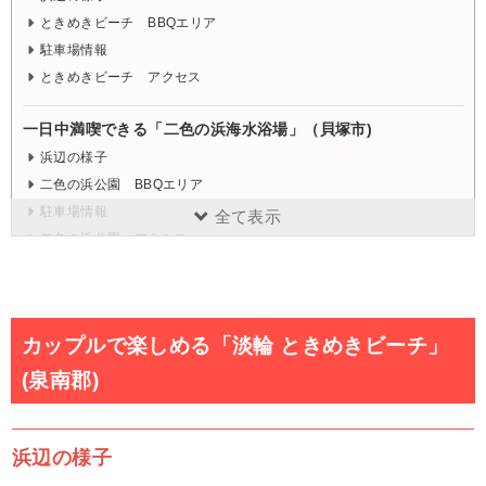
ときめきビーチ BBQエリア
駐車場情報
ときめきビーチ アクセス
一日中満喫できる「二色の浜海水浴場」（貝塚市)
浜辺の様子
二色の浜公園 BBQエリア
駐車場情報
全て表示
二色の浜公園 アクセス
穏やかな時間流れる穴場ビーチ「タルイサザンビーチ」（泉南
市)
浜辺の様子
カップルで楽しめる「淡輪 ときめきビーチ」
駐車場情報
(泉南郡)
タルイサザンビーチ アクセス
2024年は開設中止の海水浴場
浜辺の様子
【2024年 開設中止】小さなお子様にもおすすめ「箱作 ぴちぴちビー