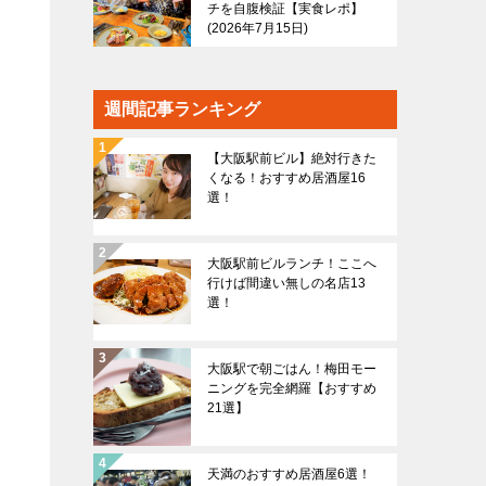
チを自腹検証【実食レポ】
2026年7月15日
週間記事ランキング
【大阪駅前ビル】絶対行きた
くなる！おすすめ居酒屋16
選！
大阪駅前ビルランチ！ここへ
行けば間違い無しの名店13
選！
大阪駅で朝ごはん！梅田モー
ニングを完全網羅【おすすめ
21選】
天満のおすすめ居酒屋6選！