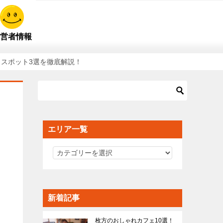
営者情報
スポット3選を徹底解説！
エリア一覧
エ
リ
ア
一
新着記事
覧
枚方のおしゃれカフェ10選！