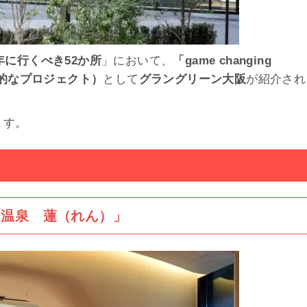
5年に行くべき52か所
」において、
「game changing
新的なプロジェクト）
として
グラングリーン大阪
が紹介され
ます。
た温泉 蓮（れん）」