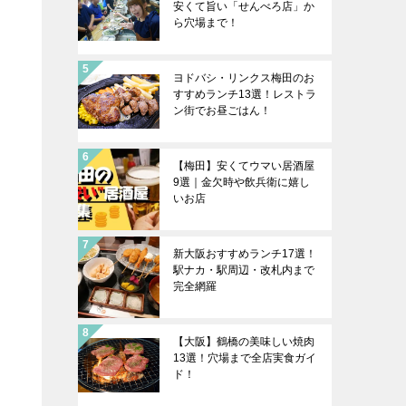
安くて旨い「せんべろ店」か
ら穴場まで！
ヨドバシ・リンクス梅田のお
すすめランチ13選！レストラ
ン街でお昼ごはん！
【梅田】安くてウマい居酒屋
9選｜金欠時や飲兵衛に嬉し
いお店
新大阪おすすめランチ17選！
駅ナカ・駅周辺・改札内まで
完全網羅
【大阪】鶴橋の美味しい焼肉
13選！穴場まで全店実食ガイ
ド！