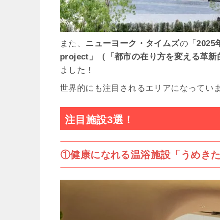
また、
ニューヨーク・タイムズ
の「
202
project」（「都市の在り方を変える革
ました！
世界的にも注目されるエリアになってい
注目施設3選！
①健康になれる温浴施設「うめき