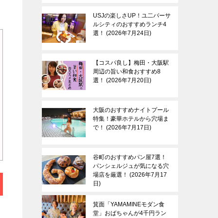
USJの楽しさUP！ユ二バーサ
ルシティのおすすめランチ4
選！
2026年7月24日
【コスパ良し】梅田・大阪駅
周辺の旨い和食おすすめ8
選！
2026年7月20日
大阪のおすすめナイトプール
特集！豪華ホテルから穴場ま
で！
2026年7月17日
谷町のおすすめパン屋7選！
パンシェルジュが気になる穴
場店を厳選！
2026年7月17
日
箕面「YAMAMINEモダン食
堂」おばちゃんが4千円ラン