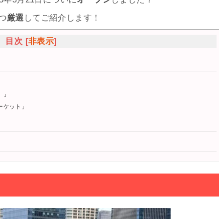
つ
厳選
してご紹介します！
目次
[
非表示
]
）」
ーケット」