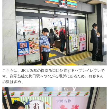
ビリケンさんの「人形焼カステラ」
家族でも楽しめる「くいだおれ太郎プリン」
昔のサザエさんが印象的「磯野家ファミリーケーキ」
変わり種のお土産2選
爽やかな味が特徴「大阪レモンスカッシュわらび餅」
パティシエが作る本気のスイーツ「たこパティエ」
大阪駅でも買える関西のお土産3選
【三重県】伊勢名物「赤福」
【兵庫県】神戸の人気スイーツ「魔法の壺プリン」
こちらは、JR大阪駅の御堂筋口に位置するセブンイレブンで
【京都府】抹茶と豆乳で作った「京ばあむ」
す。御堂筋線の梅田駅へつながる場所にあるため、お客さん
の数は多め。
食べ物だけじゃない！大阪ならではのグッズ3選
ICOCAのキャラクターグッズ
ノリメーカー「フエキ」のキャラクターグッズ
さらに大阪らしさを求めるなら「ビリケンさん」一択！！