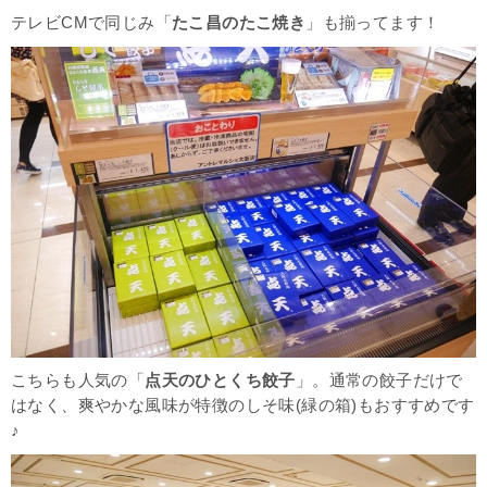
テレビCMで同じみ「
たこ昌のたこ焼き
」も揃ってます！
こちらも人気の「
点天のひとくち餃子
」。通常の餃子だけで
はなく、爽やかな風味が特徴のしそ味(緑の箱)もおすすめです
♪