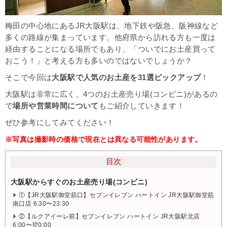
梅田の中心地にあるJR大阪駅は、地下鉄や阪急、阪神線など
多くの路線が集まっています。他府県から訪れる方も一度は
経由することになる場所でもあり、「ついでにお土産買って
おこう！」と考える方も多いのではないでしょうか？
そこで今回は
大阪駅で人気のお土産を31選ピックアップ
！
大阪駅は非常に広く、4つのお土産売り場(コンビニ)があるの
で
場所や営業時間について
もご紹介していきます！
ぜひ参考にしてみてください！
※写真は撮影時の価格で現在とは異なる可能性があります。
目次
大阪駅からすぐのお土産売り場(コンビニ)
①【JR大阪駅御堂筋口】セブンイレブン ハートイン JR大阪駅御堂筋
南口店 6:30〜23:30
②【ルクアイーレ前】セブンイレブン ハートイン JR大阪駅北店
6:00〜翌0:00