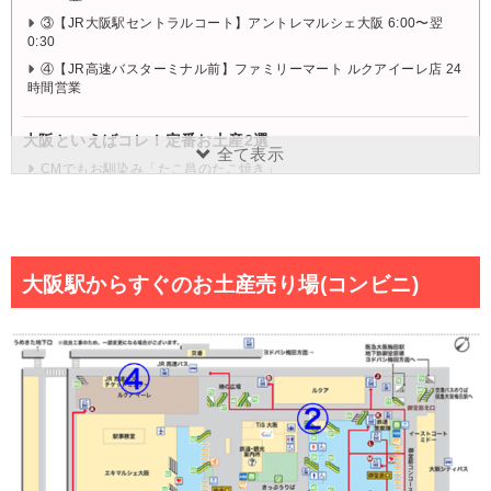
③【JR大阪駅セントラルコート】アントレマルシェ大阪 6:00〜翌
0:30
④【JR高速バスターミナル前】ファミリーマート ルクアイーレ店 24
時間営業
大阪といえばコレ！定番お土産2選
全て表示
CMでもお馴染み「たこ昌のたこ焼き」
中華料理店が作る「蓬莱の豚まん」
大阪らしさがあるお土産3選
インパクトばっちり「くいだおれ太郎マヨおかき」
大阪駅からすぐのお土産売り場(コンビニ)
幸運の神様「ビリケンさんマヨおかき」
大阪のシンボル「通天閣ソースカツ」
思い出を残したい方におすすめ！缶詰のお土産4選
インパクト強め「くいだおれ太郎ボールチョコ」
可愛い缶詰「くいだおれ太郎サブレ」
クッキーのプリントが可愛い「くいだおれ太郎のクッキー缶」