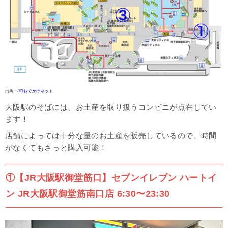
文房具と間違える？「文房具風クッキー」
ばらまきにおすすめのお土産3選
本格的で食欲をそそる「お好み焼きせんべい」
個数多めで配りやすい「くいだおれ太郎チョコクランチ」
会社へのお土産にぴったり「大阪ツートンショコラ」「きらめく大
阪」
出典：
JRおでかけネット
大阪らしいたこ焼きのお菓子5選
大阪駅のそばには、お土産を取り扱うコンビニが点在してい
これぞ定番！「ご当地じゃがビー たこ焼き味」
ます！
本物のタコを使った「たこ焼きせんべい」
店舗によっては十分な量のお土産を販売しているので、時間
大容量も選べておすすめ「たこ焼きせんべい」
がなくてもさっと購入可能！
実は甘い「たこ焼きちゃうやんケーキ」
本物じゃないから持ち運びも楽！「たこ焼きそっくりクッキー」
①【JR大阪駅御堂筋口】セブンイレブン ハートイ
友達へのお土産におすすめ6選
ン JR大阪駅御堂筋南口店 6:30〜23:30
カフェの街北浜発の黒豆マドレーヌ「ええもんちぃ」
お手軽価格で配りやすい「たこべえ」
見た目が可愛い文房具モチーフ「キャラメル」