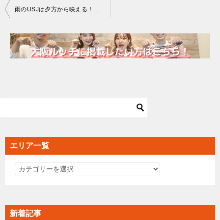
投
雨のUSJは夕方から映える！夜の楽しみ方＆撮影スポット徹底紹介
稿
ナ
ビ
ゲ
ー
シ
ョ
ン
エリア一覧
エ
リ
ア
一
新着記事
覧