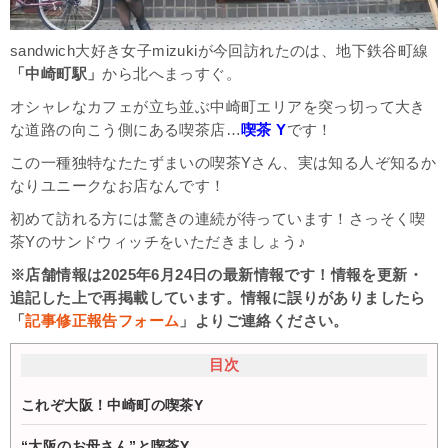
sandwich大好き女子mizukiが今回訪れたのは、地下鉄谷町線
「中崎町駅」
から北へまっすぐ。
オシャレなカフェが立ち並ぶ中崎町エリアを突っ切って大き
な道路の向こう側にある喫茶店…
喫茶 Y
です！
この一種独特なたたずまいの喫茶Yさん、実は知る人ぞ知るか
なりユニークなお店なんです！
初めて訪れる方には驚きの連続が待っています！さっそく喫
茶Yのサンドウィッチをいただきましょう♪
※店舗情報は2025年6月24日の最新情報です！情報を更新・
追記した上で再掲載しています。情報に誤りがありましたら
「
記事修正報告フォーム
」よりご連絡ください。
目次
これぞ大阪！中崎町の喫茶Y
“大阪のお母さん”と喫茶Y