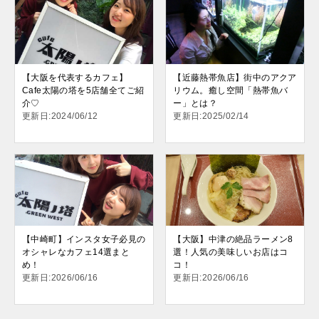
【大阪を代表するカフェ】
【近藤熱帯魚店】街中のアクア
Cafe太陽の塔を5店舗全てご紹
リウム。癒し空間「熱帯魚バ
介♡
ー」とは？
更新日:2024/06/12
更新日:2025/02/14
【中崎町】インスタ女子必見の
【大阪】中津の絶品ラーメン8
オシャレなカフェ14選まと
選！人気の美味しいお店はコ
め！
コ！
更新日:2026/06/16
更新日:2026/06/16