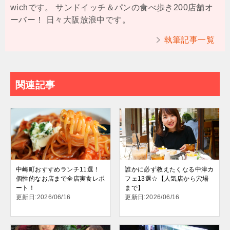
wichです。 サンドイッチ＆パンの食べ歩き200店舗オ
ーバー！ 日々大阪放浪中です。
執筆記事一覧
関連記事
中崎町おすすめランチ11選！
誰かに必ず教えたくなる中津カ
個性的なお店まで全店実食レポ
フェ13選☆【人気店から穴場
ート！
まで】
更新日:2026/06/16
更新日:2026/06/16