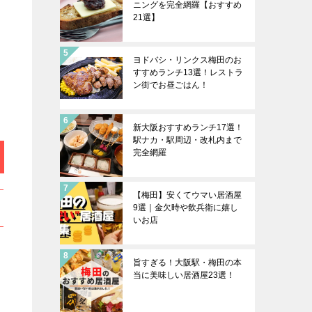
ニングを完全網羅【おすすめ
21選】
ヨドバシ・リンクス梅田のお
すすめランチ13選！レストラ
ン街でお昼ごはん！
新大阪おすすめランチ17選！
駅ナカ・駅周辺・改札内まで
完全網羅
【梅田】安くてウマい居酒屋
9選｜金欠時や飲兵衛に嬉し
いお店
旨すぎる！大阪駅・梅田の本
当に美味しい居酒屋23選！