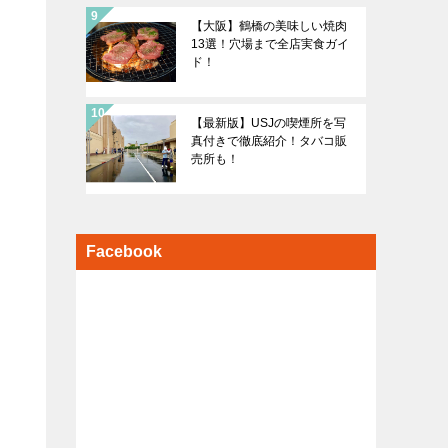
【大阪】鶴橋の美味しい焼肉
13選！穴場まで全店実食ガイ
ド！
【最新版】USJの喫煙所を写
真付きで徹底紹介！タバコ販
売所も！
Facebook