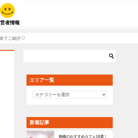
営者情報
舗全てご紹介♡
エリア一覧
エ
リ
ア
一
新着記事
覧
鶴橋のおすすめカフェ16選！