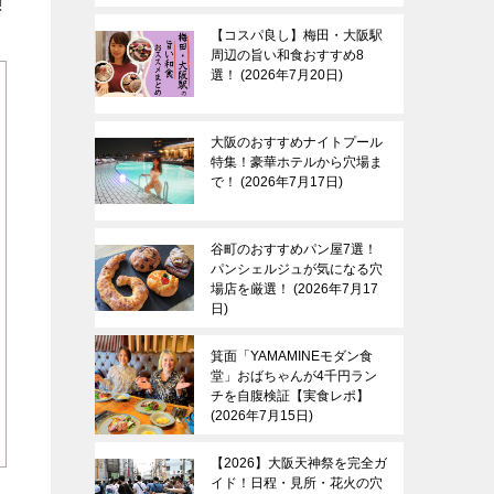
!
【コスパ良し】梅田・大阪駅
周辺の旨い和食おすすめ8
選！
2026年7月20日
大阪のおすすめナイトプール
特集！豪華ホテルから穴場ま
で！
2026年7月17日
谷町のおすすめパン屋7選！
パンシェルジュが気になる穴
場店を厳選！
2026年7月17
日
箕面「YAMAMINEモダン食
堂」おばちゃんが4千円ラン
チを自腹検証【実食レポ】
2026年7月15日
【2026】大阪天神祭を完全ガ
イド！日程・見所・花火の穴