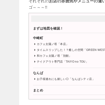
それぞれの
お店の雰囲気やメニューの違
ゴ～～～!!
まずは地図を確認！
中崎町
カフェ太陽ノ塔「本店」
タイムスリップした！？癒しの空間「GREEN WES
和カフェ太陽ノ塔「別館」
テイクアウト専門店「TAIYO no TOU」
なんば
お子様連れにも嬉しい◎「なんばシティ店」
まとめ