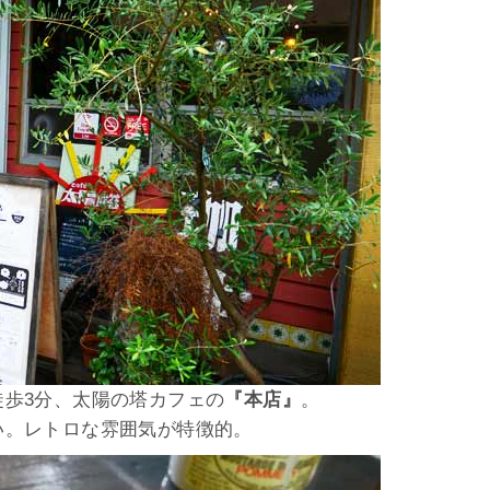
歩3分、太陽の塔カフェの
『本店』
。
い。レトロな雰囲気が特徴的。