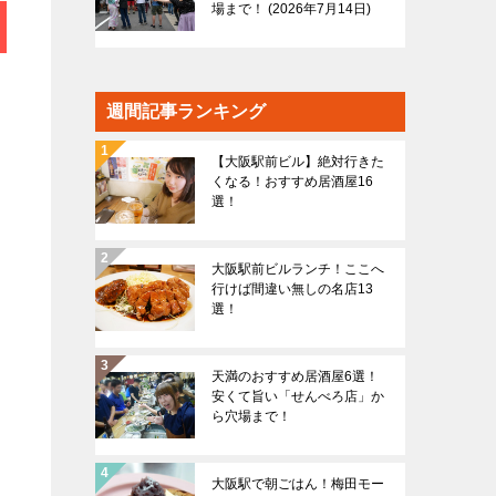
場まで！
2026年7月14日
週間記事ランキング
【大阪駅前ビル】絶対行きた
くなる！おすすめ居酒屋16
選！
大阪駅前ビルランチ！ここへ
行けば間違い無しの名店13
選！
天満のおすすめ居酒屋6選！
安くて旨い「せんべろ店」か
ら穴場まで！
大阪駅で朝ごはん！梅田モー