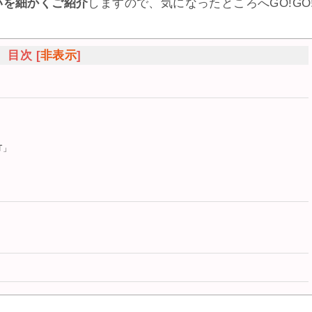
いを細かくご紹介
しますので、気になったところへGO!GO
目次
[
非表示
]
T」