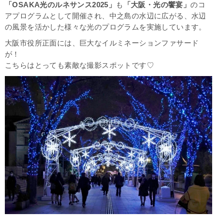
「OSAKA光のルネサンス2025」
も
「大阪・光の饗宴」
のコ
アプログラムとして開催され、中之島の水辺に広がる、水辺
の風景を活かした様々な光のプログラムを実施しています。
大阪市役所正面には、巨大なイルミネーションファサード
が！
こちらはとっても素敵な撮影スポットです♡