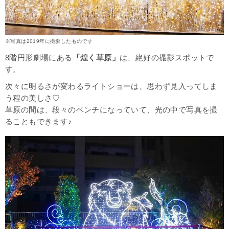
※写真は2019年に撮影したものです
8階円形劇場にある
「煌く草原」
は、絶好の撮影スポットで
す。
次々に明るさが変わるライトショーは、思わず見入ってしま
う程の美しさ♡
草原の間は、段々のベンチになっていて、光の中で写真を撮
ることもできます♪