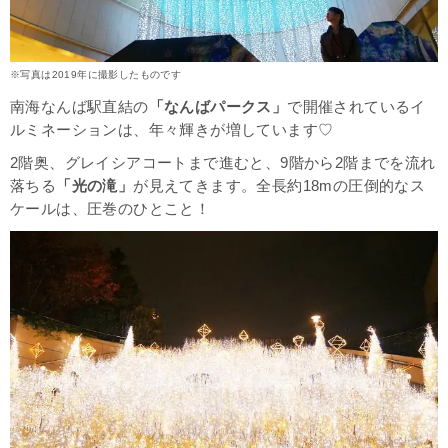
※写真は2019年に撮影したものです
南海なんば駅直結の
「なんばパークス」
で開催されているイ
ルミネーションは、年々輝きが増しています♡
2階奥、グレイシアコートまで進むと、9階から2階までを流れ
落ちる
「光の滝」
が見えてきます。全長約18mの圧倒的なス
ケールは、圧巻のひとこと！