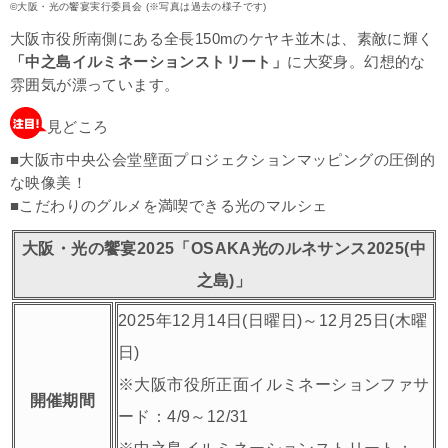
©大阪・光の饗宴実行委員会 (※写真は過去の様子です)
大阪市役所南側にある全長150mのケヤキ並木は、素敵に輝く
「中之島イルミネーションストリート」
に大変身。幻想的な
雰囲気が漂っています。
見どころ
■大阪市中央公会堂壁面プロジェクションマッピングの圧倒的
な映像美！
■こだわりのグルメを満喫できる光のマルシェ
大阪・光の饗宴2025「OSAKA光のルネサンス2025(中
之島)」
2025年12月14日(日曜日)～12月25日(木曜
日)
※大阪市役所正面イルミネーションファサ
開催期間
ード：4/9～12/31