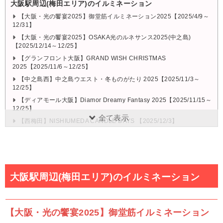
大阪駅周辺(梅田エリア)のイルミネーション
【大阪・光の饗宴2025】御堂筋イルミネーション2025【2025/4/9～
12/31】
【大阪・光の饗宴2025】OSAKA光のルネサンス2025(中之島)
【2025/12/14～12/25】
【グランフロント大阪】GRAND WISH CHRISTMAS
2025【2025/11/6～12/25】
【中之島西】中之島ウエスト・冬ものがたり 2025【2025/11/3～
12/25】
【ディアモール大阪】Diamor Dreamy Fantasy 2025【2025/11/15～
12/25】
全て表示
【西梅田】NISHIUMEDA CANDLE DAYS 【2025/12/3】
【大阪ステーションシティ】Twilight Fantasy 2025【2025/11/21～
12/25】
難波エリアのイルミネーション
大阪駅周辺(梅田エリア)のイルミネーション
【なんば光旅】なんばパークス【2025/11/7～2026/2/15】
【なんば光旅】高島屋大阪店【通年開催】
【大阪・光の饗宴2025】御堂筋イルミネーション
天王寺エリアのイルミネーション