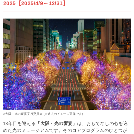
2025【2025/4/9～12/31】
【てんしば】Welcomingあべてんウィンタープレゼント
2025【2025/11/3～12/31】
ベイエリアのイルミネーション
【ATC】ウミエール広場 光の回廊(コリドー)【通年開催】
【USJ】ユニバーサル・クリスマス・ジョイ【2025/11/19～
2026/1/4】
【海遊館】海遊館イルミネーション【2025/11/14～2026/3/1】
その他エリアのイルミネーション
【EXPOCITY】オオサカホイール【通年開催】
【ひらかたパーク】光の遊園地【2025/11/1～2026/4/5 (期間中の特
定日のみ開催)】
【大阪城】大阪城イルミナージュ2025【2025/11/1～2026/2/1】
【万博記念公園】イルミナイト万博2025【2025/11/23～12/30までの
週末・計18日間】
【平安神宮】創建百三十年記念 NAKEDヨルマイリ 2025-2026 平安
©大阪・光の饗宴実行委員会 (※過去のイメージ画像です)
神宮【2025/12/19～2026/1/18】
13年目を迎える
「大阪・光の饗宴」
は、おもてなしの心を込
めた光のミュージアムです。そのコアプログラムのひとつが
まとめ