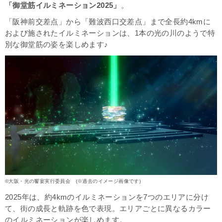
「御堂筋イルミネーション2025」
。
過去に開催していたイルミネーション
「阪神前交差点」から「難波西口交差点」まで全長約4kmに
および施されたイルミネーションは、1本の光の川のようで特
別な御堂筋の姿を楽しめます♪
©大阪・光の饗宴実行委員会 (※過去のイメージ画像です)
2025年は、約4kmのイルミネーションを7つのエリアに分け
て、街の成長と軌跡を色で表現。エリアごとに異なるカラー
のイルミネーションが楽しめます。