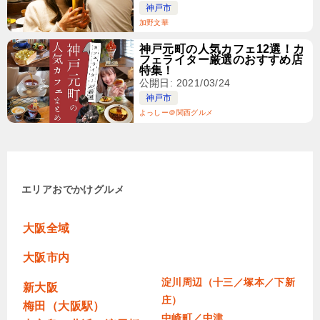
神戸市
加野文華
神戸元町の人気カフェ12選！カ
フェライター厳選のおすすめ店
特集！
公開日: 2021/03/24
神戸市
よっしー＠関西グルメ
エリア
おでかけ
グルメ
大阪全域
大阪市内
淀川周辺（十三／塚本／下新
新大阪
庄）
梅田（大阪駅）
中崎町／中津