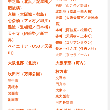
中之島（北浜／淀屋橋／
福島（西九条／野田）
肥後橋）
北新地（堂島～西天満）
京橋（大阪城～都島）
天満（大阪天満宮／天神橋
心斎橋（アメ村／堀江）
筋）
難波（道頓堀／日本橋）
本町（阿波座～松屋町）
天王寺（阿倍野／新世
谷町（天満橋～上本町）
界）
鶴橋（コリアンタウン）
ベイエリア（USJ／天保
長居～住之江（住吉大社）
山）
大正（京セラドーム）
大阪北部（北摂）
大阪東部（河内）
枚方市
吹田市（万博公園）
交野市
豊中市
門真市
高槻市
大東市
箕面市
東大阪市
池田市
河内長野市