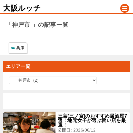
大阪ルッチ
「神戸市 」の記事一覧
兵庫
エリア一覧
エ
リ
ア
一
覧
三宮(三ノ宮)のおすすめ居酒屋7
選！地元女子が選ぶ旨い店を厳
選！
公開日: 2026/06/12