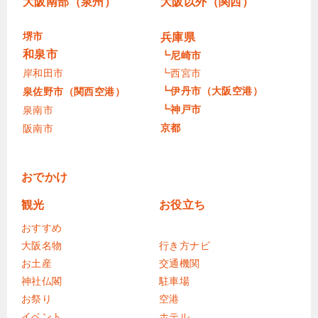
大阪南部（泉州）
大阪以外（関西）
堺市
兵庫県
和泉市
┗尼崎市
岸和田市
┗西宮市
┗伊丹市（大阪空港）
泉佐野市（関西空港）
┗神戸市
泉南市
京都
阪南市
おでかけ
観光
お役立ち
おすすめ
大阪名物
行き方ナビ
お土産
交通機関
神社仏閣
駐車場
お祭り
空港
イベント
ホテル