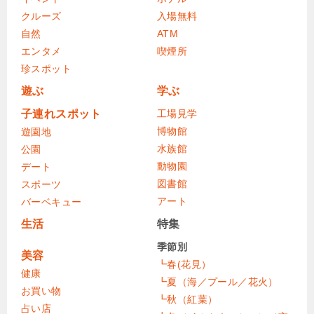
クルーズ
入場無料
自然
ATM
エンタメ
喫煙所
珍スポット
遊ぶ
学ぶ
子連れスポット
工場見学
博物館
遊園地
水族館
公園
動物園
デート
図書館
スポーツ
アート
バーベキュー
生活
特集
季節別
美容
┗春(花見）
健康
┗夏（海／プール／花火）
お買い物
┗秋（紅葉）
占い店