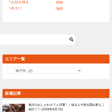
┗お好み焼き
焼肉
┗串カツ
海鮮
エリア一覧
エ
リ
ア
一
新着記事
覧
枚方のおしゃれカフェ10選！｜知る人ぞ知る隠れ家もご
紹介♡♡
2026年8月7日