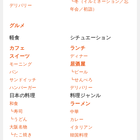
┗冬（イルミネーション／忘
デリバリー
年会／初詣）
グルメ
軽食
シチュエーション
カフェ
ランチ
スイーツ
ディナー
居酒屋
モーニング
パン
┗ビール
サンドイッチ
┗せんべろ
ハンバーガー
デリバリー
日本の料理
料理ジャンル
和食
ラーメン
┗寿司
中華
┗うどん
カレー
大阪名物
イタリアン
┗たこ焼き
韓国料理