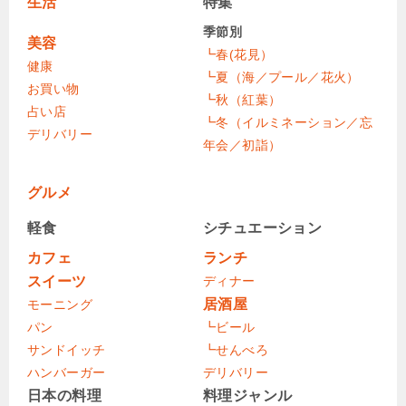
生活
特集
季節別
美容
┗春(花見）
健康
┗夏（海／プール／花火）
お買い物
┗秋（紅葉）
占い店
┗冬（イルミネーション／忘
デリバリー
年会／初詣）
グルメ
軽食
シチュエーション
カフェ
ランチ
スイーツ
ディナー
居酒屋
モーニング
パン
┗ビール
サンドイッチ
┗せんべろ
ハンバーガー
デリバリー
日本の料理
料理ジャンル