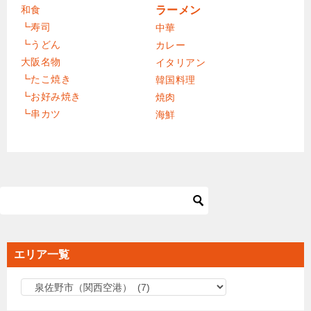
和食
ラーメン
┗寿司
中華
┗うどん
カレー
大阪名物
イタリアン
┗たこ焼き
韓国料理
┗お好み焼き
焼肉
┗串カツ
海鮮
エリア一覧
エ
リ