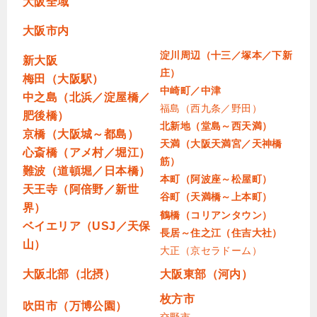
大阪全域
大阪市内
淀川周辺（十三／塚本／下新
新大阪
庄）
梅田（大阪駅）
中崎町／中津
中之島（北浜／淀屋橋／
福島（西九条／野田）
肥後橋）
北新地（堂島～西天満）
京橋（大阪城～都島）
天満（大阪天満宮／天神橋
心斎橋（アメ村／堀江）
筋）
難波（道頓堀／日本橋）
本町（阿波座～松屋町）
天王寺（阿倍野／新世
谷町（天満橋～上本町）
界）
鶴橋（コリアンタウン）
ベイエリア（USJ／天保
長居～住之江（住吉大社）
山）
大正（京セラドーム）
大阪北部（北摂）
大阪東部（河内）
枚方市
吹田市（万博公園）
交野市