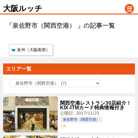
大阪ルッチ
「泉佐野市（関西空港） 」の記事一覧
泉州（大阪南部）
エリア一覧
エ
リ
ア
関西空港レストラン30店紹介！
一
KIX-ITMカード特典情報付き
公開日: 2017/11/23
覧
泉佐野市（関西空港）
ぐみ