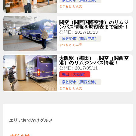
まつもと しん児
関空（関西国際空港）のリムジ
ンバス情報を時刻表まで紹介！
公開日: 2017/10/13
泉佐野市（関西空港）
まつもと しん児
大阪駅（梅田）→関空（関西空
港）のリムジンバス情報！
公開日: 2017/05/11
梅田（大阪駅）
泉佐野市（関西空港）
まつもと しん児
エリア
おでかけ
グルメ