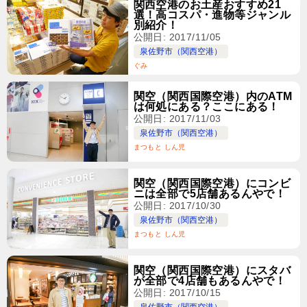
関西空港のお土産おすすめ21
選！高コスパ・進物等ジャンル
別紹介！
公開日: 2017/11/05
泉佐野市（関西空港）
ぐみ
関空（関西国際空港）内のATM
は何処にある？ここにある！
公開日: 2017/11/03
泉佐野市（関西空港）
まつもと しん児
関空（関西国際空港）にコンビ
ニは全部で5店舗あるんやで！
公開日: 2017/10/30
泉佐野市（関西空港）
まつもと しん児
関空（関西国際空港）にスタバ
が全部で4店舗もあるんやで！
公開日: 2017/10/15
泉佐野市（関西空港）