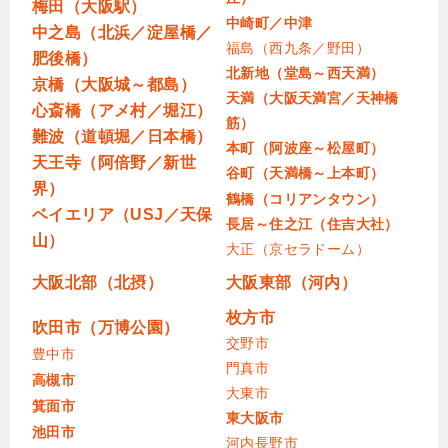
梅田（大阪駅）
中崎町／中津
中之島（北浜／淀屋橋／
福島（西九条／野田）
肥後橋）
北新地（堂島～西天満）
京橋（大阪城～都島）
天満（大阪天満宮／天神橋
心斎橋（アメ村／堀江）
筋）
難波（道頓堀／日本橋）
本町（阿波座～松屋町）
天王寺（阿倍野／新世
谷町（天満橋～上本町）
界）
鶴橋（コリアンタウン）
ベイエリア（USJ／天保
長居～住之江（住吉大社）
山）
大正（京セラドーム）
大阪北部（北摂）
大阪東部（河内）
枚方市
吹田市（万博公園）
交野市
豊中市
門真市
高槻市
大東市
箕面市
東大阪市
池田市
河内長野市