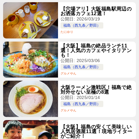
【穴場アリ】大阪福島駅周辺の
お洒落カフェ12選！
公開日: 2026/03/19
福島（西九条／野田）
たにゆり
【大阪】福島の絶品ランチ11
選！人気のカフェやイタリアン
も！
公開日: 2025/03/06
福島（西九条／野田）
グルメやん
大阪ラーメン激戦区！福島で絶
対外せない至極の8選
公開日: 2025/01/14
福島（西九条／野田）
グルメやん
【大阪】福島の安くて美味しい
人気居酒屋11選！現地ライター
がご紹介！