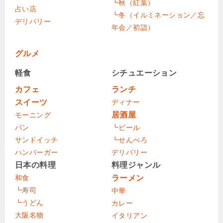
┗秋（紅葉）
占い店
┗冬（イルミネーション／忘
デリバリー
年会／初詣）
グルメ
軽食
シチュエーション
カフェ
ランチ
スイーツ
ディナー
居酒屋
モーニング
パン
┗ビール
サンドイッチ
┗せんべろ
ハンバーガー
デリバリー
日本の料理
料理ジャンル
和食
ラーメン
┗寿司
中華
┗うどん
カレー
大阪名物
イタリアン