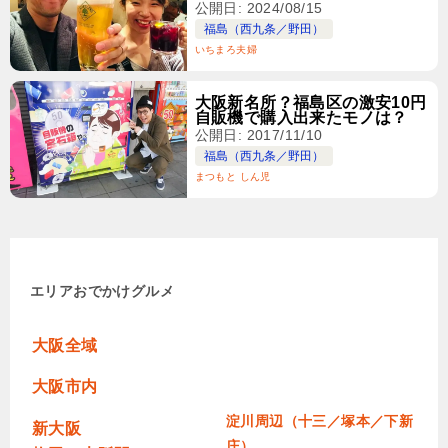
公開日: 2024/08/15
福島（西九条／野田）
いちまろ夫婦
大阪新名所？福島区の激安10円
自販機で購入出来たモノは？
公開日: 2017/11/10
福島（西九条／野田）
まつもと しん児
エリア
おでかけ
グルメ
大阪全域
大阪市内
淀川周辺（十三／塚本／下新
新大阪
庄）