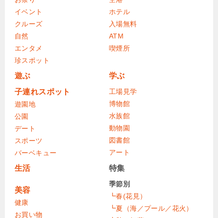
イベント
ホテル
クルーズ
入場無料
自然
ATM
エンタメ
喫煙所
珍スポット
遊ぶ
学ぶ
子連れスポット
工場見学
博物館
遊園地
水族館
公園
動物園
デート
図書館
スポーツ
アート
バーベキュー
生活
特集
季節別
美容
┗春(花見）
健康
┗夏（海／プール／花火）
お買い物