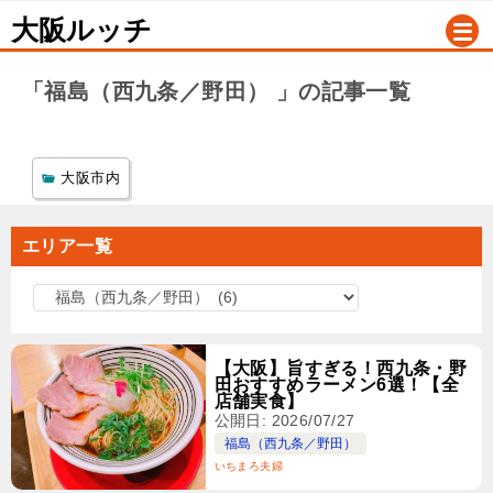
大阪ルッチ
「福島（西九条／野田） 」の記事一覧
大阪市内
エリア一覧
エ
リ
ア
【大阪】旨すぎる！西九条・野
一
田おすすめラーメン6選！【全
店舗実食】
覧
公開日: 2026/07/27
福島（西九条／野田）
いちまろ夫婦