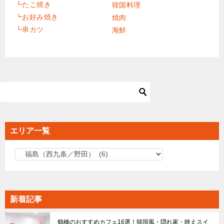
┗たこ焼き
韓国料理
┗お好み焼き
焼肉
┗串カツ
海鮮
エリア一覧
エ
リ
ア
一
新着記事
覧
鶴橋のおすすめカフェ16選！韓国風・隠れ家・映えスイ