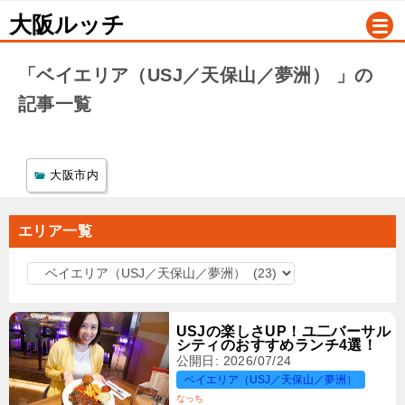
大阪ルッチ
「ベイエリア（USJ／天保山／夢洲） 」の
記事一覧
大阪市内
エリア一覧
エ
リ
ア
USJの楽しさUP！ユ二バーサル
一
シティのおすすめランチ4選！
公開日: 2026/07/24
覧
ベイエリア（USJ／天保山／夢洲）
なっち