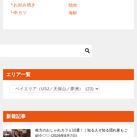
┗お好み焼き
焼肉
┗串カツ
海鮮
エリア一覧
エ
リ
ア
一
新着記事
覧
枚方のおしゃれカフェ10選！｜知る人ぞ知る隠れ家もご
紹介♡♡
2026年8月7日