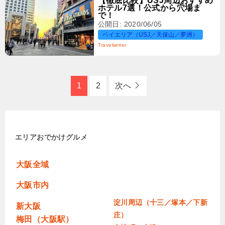
【徹底比較】USJ周辺おすすめ
ホテル7選！公式から穴場ま
で！
公開日: 2020/06/05
ベイエリア（USJ／天保山／夢洲）
Travelwriter
1
2
次へ
エリア
おでかけ
グルメ
大阪全域
大阪市内
淀川周辺（十三／塚本／下新
新大阪
庄）
梅田（大阪駅）