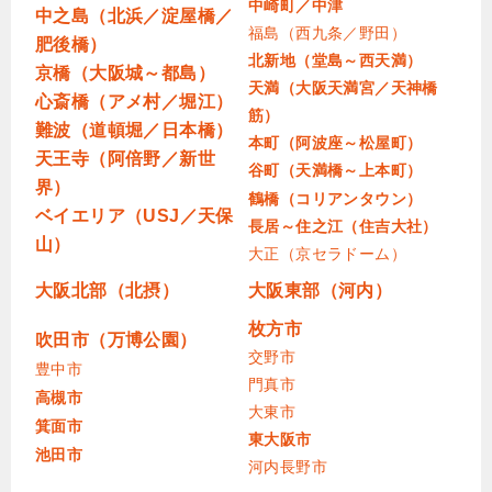
中崎町／中津
中之島（北浜／淀屋橋／
福島（西九条／野田）
肥後橋）
北新地（堂島～西天満）
京橋（大阪城～都島）
天満（大阪天満宮／天神橋
心斎橋（アメ村／堀江）
筋）
難波（道頓堀／日本橋）
本町（阿波座～松屋町）
天王寺（阿倍野／新世
谷町（天満橋～上本町）
界）
鶴橋（コリアンタウン）
ベイエリア（USJ／天保
長居～住之江（住吉大社）
山）
大正（京セラドーム）
大阪北部（北摂）
大阪東部（河内）
枚方市
吹田市（万博公園）
交野市
豊中市
門真市
高槻市
大東市
箕面市
東大阪市
池田市
河内長野市