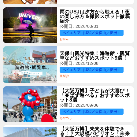
雨のUSJは夕方から映える！夜
の楽しみ方＆撮影スポット徹底
紹介
公開日: 2026/03/31
ベイエリア（USJ／天保山／夢洲）
おかん
天保山観光特集！海遊館・観覧
車などおすすめスポット9選！
公開日: 2025/12/08
ベイエリア（USJ／天保山／夢洲）
亜梨沙
【大阪万博】子どもが大喜び！
「並ばず遊べる」おすすめスポ
ット8選
公開日: 2025/09/06
ベイエリア（USJ／天保山／夢洲）
あやめし
【大阪万博】未来を体験でき
る！？大規模パビリオン「未来