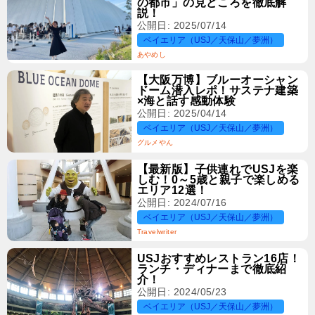
の都市」の見どころを徹底解
説！
公開日: 2025/07/14
ベイエリア（USJ／天保山／夢洲）
あやめし
【大阪万博】ブルーオーシャン
ドーム潜入レポ！サステナ建築
×海と話す感動体験
公開日: 2025/04/14
ベイエリア（USJ／天保山／夢洲）
グルメやん
【最新版】子供連れでUSJを楽
しむ！0～5歳と親子で楽しめる
エリア12選！
公開日: 2024/07/16
ベイエリア（USJ／天保山／夢洲）
Travelwriter
USJおすすめレストラン16店！
ランチ・ディナーまで徹底紹
介！
公開日: 2024/05/23
ベイエリア（USJ／天保山／夢洲）