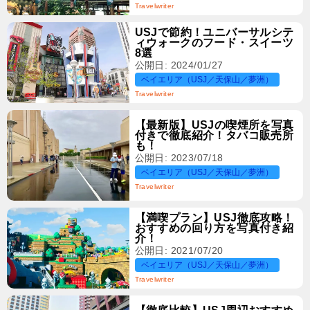
Travelwriter
USJで節約！ユニバーサルシテ
ィウォークのフード・スイーツ
8選
公開日: 2024/01/27
ベイエリア（USJ／天保山／夢洲）
Travelwriter
【最新版】USJの喫煙所を写真
付きで徹底紹介！タバコ販売所
も！
公開日: 2023/07/18
ベイエリア（USJ／天保山／夢洲）
Travelwriter
【満喫プラン】USJ徹底攻略！
おすすめの回り方を写真付き紹
介！
公開日: 2021/07/20
ベイエリア（USJ／天保山／夢洲）
Travelwriter