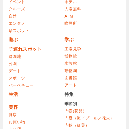
イベント
ホテル
クルーズ
入場無料
自然
ATM
エンタメ
喫煙所
珍スポット
遊ぶ
学ぶ
子連れスポット
工場見学
博物館
遊園地
水族館
公園
動物園
デート
図書館
スポーツ
アート
バーベキュー
生活
特集
季節別
美容
┗春(花見）
健康
┗夏（海／プール／花火）
お買い物
┗秋（紅葉）
占い店