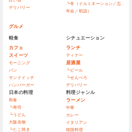
┗冬（イルミネーション／忘
デリバリー
年会／初詣）
グルメ
軽食
シチュエーション
カフェ
ランチ
スイーツ
ディナー
居酒屋
モーニング
パン
┗ビール
サンドイッチ
┗せんべろ
ハンバーガー
デリバリー
日本の料理
料理ジャンル
和食
ラーメン
┗寿司
中華
┗うどん
カレー
大阪名物
イタリアン
┗たこ焼き
韓国料理