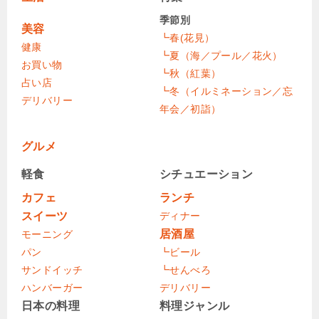
季節別
美容
┗春(花見）
健康
┗夏（海／プール／花火）
お買い物
┗秋（紅葉）
占い店
┗冬（イルミネーション／忘
デリバリー
年会／初詣）
グルメ
軽食
シチュエーション
カフェ
ランチ
スイーツ
ディナー
居酒屋
モーニング
パン
┗ビール
サンドイッチ
┗せんべろ
ハンバーガー
デリバリー
日本の料理
料理ジャンル