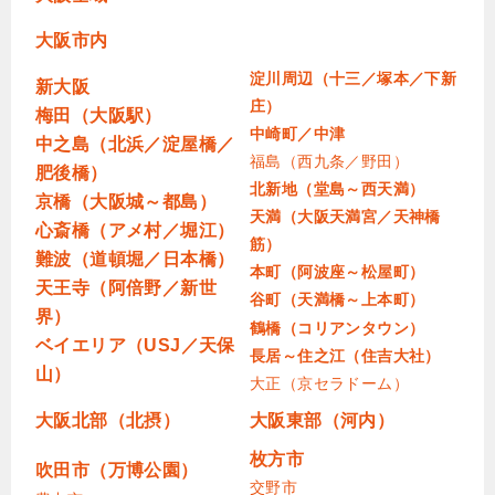
大阪市内
淀川周辺（十三／塚本／下新
新大阪
庄）
梅田（大阪駅）
中崎町／中津
中之島（北浜／淀屋橋／
福島（西九条／野田）
肥後橋）
北新地（堂島～西天満）
京橋（大阪城～都島）
天満（大阪天満宮／天神橋
心斎橋（アメ村／堀江）
筋）
難波（道頓堀／日本橋）
本町（阿波座～松屋町）
天王寺（阿倍野／新世
谷町（天満橋～上本町）
界）
鶴橋（コリアンタウン）
ベイエリア（USJ／天保
長居～住之江（住吉大社）
山）
大正（京セラドーム）
大阪北部（北摂）
大阪東部（河内）
枚方市
吹田市（万博公園）
交野市