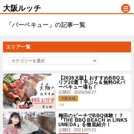
大阪ルッチ
「バーベキュー」の記事一覧
エリア一覧
エ
リ
ア
【2026大阪】おすすめBBQエ
リア20選！手ぶら＆無料OKバ
一
ーベキュー場も！
覧
公開日: 2026/04/27
大阪全域
ぐみ
梅田のビーチでBBQ体験！？
『THE BBQ BEACH in LINKS
UMEDA』を徹底紹介！
公開日: 2021/07/21