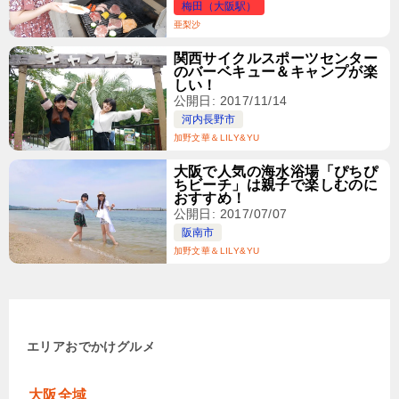
梅田（大阪駅）
亜梨沙
関西サイクルスポーツセンター
のバーベキュー＆キャンプが楽
しい！
公開日: 2017/11/14
河内長野市
加野文華＆LILY&YU
大阪で人気の海水浴場「ぴちぴ
ちビーチ」は親子で楽しむのに
おすすめ！
公開日: 2017/07/07
阪南市
加野文華＆LILY&YU
エリア
おでかけ
グルメ
大阪全域