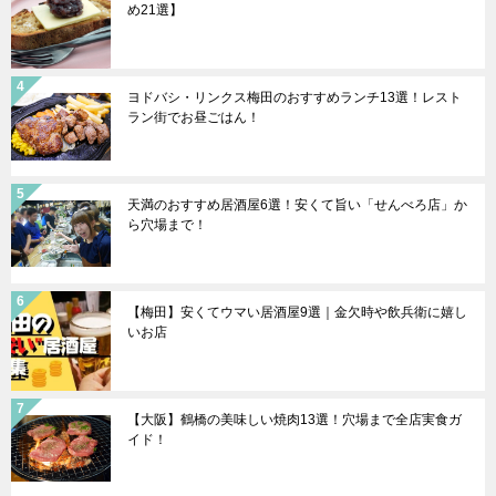
め21選】
ヨドバシ・リンクス梅田のおすすめランチ13選！レスト
ラン街でお昼ごはん！
天満のおすすめ居酒屋6選！安くて旨い「せんべろ店」か
ら穴場まで！
【梅田】安くてウマい居酒屋9選｜金欠時や飲兵衛に嬉し
いお店
【大阪】鶴橋の美味しい焼肉13選！穴場まで全店実食ガ
イド！