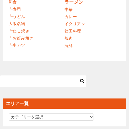
和食
ラーメン
┗寿司
中華
┗うどん
カレー
大阪名物
イタリアン
┗たこ焼き
韓国料理
┗お好み焼き
焼肉
┗串カツ
海鮮
エリア一覧
エ
リ